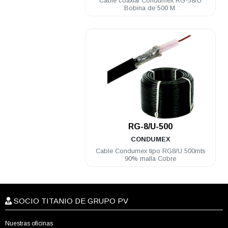
Cable coaxial Condumex RG-58/U
Bobina de 500 M.
.
RG-8/U-500
CONDUMEX
Cable Condumex tipo RG8/U 500mts
90% malla Cobre
SOCIO TITANIO DE GRUPO PV
Nuestras oficinas