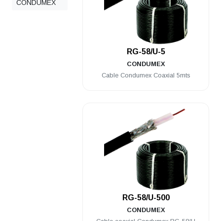
CONDUMEX
.
RG-58/U-5
CONDUMEX
Cable Condumex Coaxial 5mts
.
RG-58/U-500
CONDUMEX