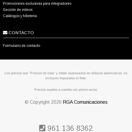
Promociones exclusivas para integradores
Sección de videos
Catálogos y folletería
CONTACTO
Formulario de contacto
Los precios son “Precios de lista” y están expresados en dólares americanos, no
incluyen impuestos ni flete.
Precios sujetos a cambio sin previo aviso.
© Copyright
2026
RGA Comunicaciones
961 136 8362