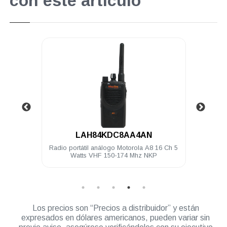
con este artículo
Nuevo
.
LAH84KDC8AA4AN
o negro
Radio portátil análogo Motorola A8 16 Ch 5
Radio
Watts VHF 150-174 Mhz NKP
Los precios son “Precios a distribuidor” y están
expresados en dólares americanos, pueden variar sin