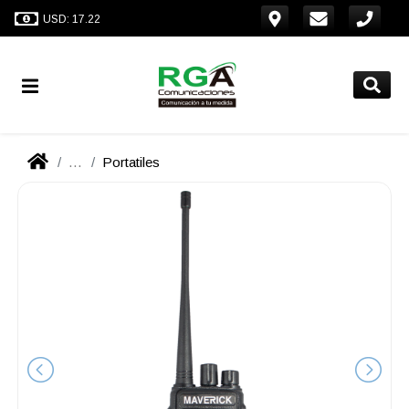
USD: 17.22
...
Portatiles