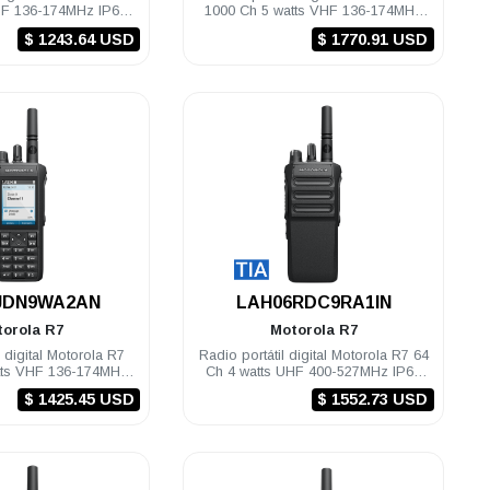
HF 136-174MHz IP68
1000 Ch 5 watts VHF 136-174MHz
Compatible
IP68 FKP TIA Habilitado
$ 1243.64 USD
$ 1770.91 USD
.
.
JDN9WA2AN
LAH06RDC9RA1IN
torola
R7
Motorola
R7
l digital Motorola R7
Radio portátil digital Motorola R7 64
tts VHF 136-174MHz
Ch 4 watts UHF 400-527MHz IP68
KP Compatible
NKP TIA Habilitado
$ 1425.45 USD
$ 1552.73 USD