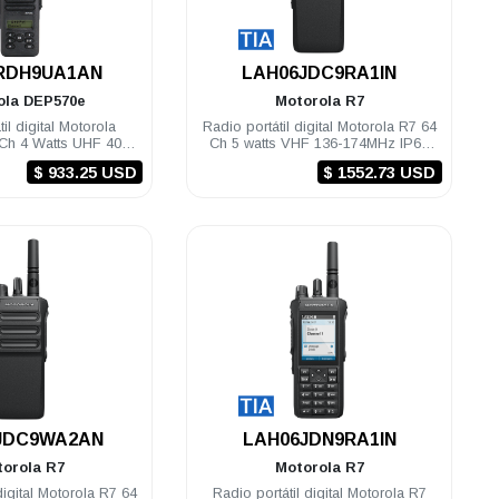
.
.
RDH9UA1AN
LAH06JDC9RA1IN
ola
DEP570e
Motorola
R7
il digital Motorola
Radio portátil digital Motorola R7 64
Ch 4 Watts UHF 403-
Ch 5 watts VHF 136-174MHz IP68
7 Mhz LKP
NKP TIA Habilitado
$ 933.25 USD
$ 1552.73 USD
.
.
JDC9WA2AN
LAH06JDN9RA1IN
torola
R7
Motorola
R7
digital Motorola R7 64
Radio portátil digital Motorola R7