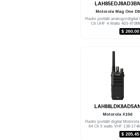
.
LAH85EDJ8AD3B
Motorola
Mag One D8
Radio portátil análogo/digital
Ch UHF 4 Watts 403-470M
$ 260.0
.
LAH88LDK8AD5A
Motorola
X10d
Radio portátil digital Motorol
64 Ch 5 watts VHF 136-17
NKP
$ 205.4