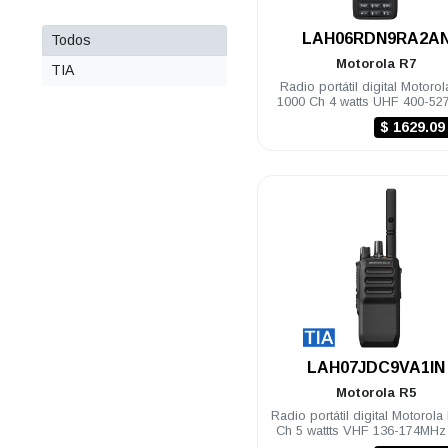
.
LAH06RDN9RA2A
Todos
Motorola
R7
TIA
Radio portátil digital Motoro
1000 Ch 4 watts UHF 400-5
IP68 FKP Habilitado
$ 1629.0
.
LAH07JDC9VA1IN
Motorola
R5
Radio portátil digital Motorola
Ch 5 wattts VHF 136-174MH
TIA