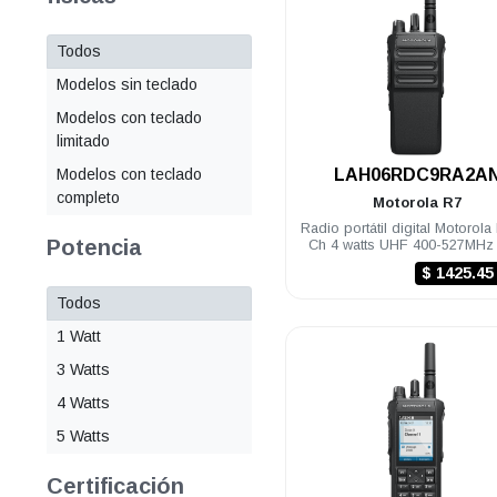
Todos
Modelos sin teclado
Modelos con teclado
limitado
.
LAH06RDC9RA2A
Modelos con teclado
completo
Motorola
R7
Radio portátil digital Motorola
Potencia
Ch 4 watts UHF 400-527MHz
NKP Habilitado
$ 1425.4
Todos
1 Watt
3 Watts
4 Watts
5 Watts
Certificación