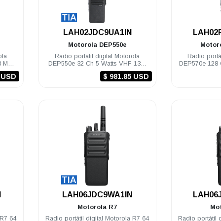
.
LAH02JDC9UA1IN
LAH02
Motorola
DEP550e
Motor
ola
Radio portátil digital Motorola
Radio portát
8 MHz
DEP550e 32 Ch 5 Watts VHF 136-
DEP570e 128 
174 Mhz NKP TIA
52
6 USD
$ 981.85 USD
.
N
LAH06JDC9WA1IN
LAH06
Motorola
R7
Mo
 R7 64
Radio portátil digital Motorola R7 64
Radio portátil 