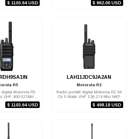
$ 1103.64 USD
$ 862.00 USD
.
.
RDH9SA1IN
LAH11JDC9JA2AN
torola
R5
Motorola
R2
l digital Motorola R5
Radio portátil digital Motorola R2 64
tts UHF 400-527MHz
Ch 5 Watts VHF 136-174 Mhz NKP
LKP TIA
$ 1103.64 USD
$ 498.18 USD