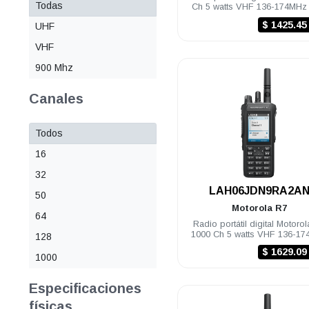
Todas
Ch 5 watts VHF 136-174MHz
NKP Habilitado
$ 1425.4
UHF
VHF
900 Mhz
Canales
Todos
16
32
.
LAH06JDN9RA2A
50
Motorola
R7
64
Radio portátil digital Motoro
1000 Ch 5 watts VHF 136-1
128
IP68 FKP Habilitado
$ 1629.0
1000
Especificaciones
físicas