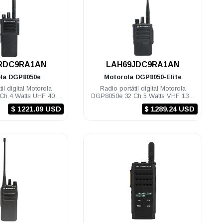
.
.
RDC9RA1AN
LAH69JDC9RA1AN
ola
DGP8050e
Motorola
DGP8050-Elite
il digital Motorola
Radio portátil digital Motorola
Ch 4 Watts UHF 403-
DGP8050e 32 Ch 5 Watts VHF 134-
hz c/gps NKP
174 Mhz c/gps Elite NKP
$ 1221.09 USD
$ 1289.24 USD