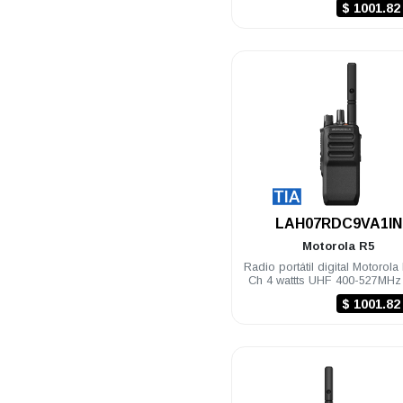
$ 1001.8
.
LAH07RDC9VA1IN
Motorola
R5
Radio portátil digital Motorola
Ch 4 wattts UHF 400-527MH
TIA
$ 1001.8