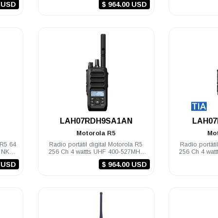
2 USD
$ 964.00 USD
.
LAH07RDH9SA1AN
LAH07
Motorola
R5
Mo
 R5 64
Radio portátil digital Motorola R5
Radio portáti
z NKP
256 Ch 4 wattts UHF 400-527MHz
256 Ch 4 wat
LKP
2 USD
$ 964.00 USD