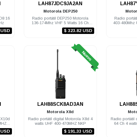
.
N
LAH87JDC9JA2AN
LAH87
Motorola
DEP250
Moto
 D8 16
Radio portátil DEP250 Motorola
Radio portát
Hz
136-174Mhz VHF 5 Watts 16 Ch
403-480Mhz
NKP
0 USD
$ 323.82 USD
Nuevo
N
LAH88SCK8AD3AN
LAH88
Motorola
X8d
Mot
a X10d
Radio portátil digital Motorola X8d 4
Radio portátil
4MHZ
watts UHF 400-470MHZ NKP
64 Ch 4 wat
5 USD
$ 191.33 USD