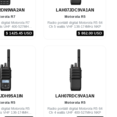
.
.
RDN9WA2AN
LAH07JDC9VA1AN
torola
R7
Motorola
R5
l digital Motorola R7
Radio portátil digital Motorola R5 64
tts UHF 400-527MHz
Ch 5 wattts VHF 136-174MHz NKP
KP Compatible
$ 1425.45 USD
$ 862.00 USD
.
.
JDH9SA1IN
LAH07RDC9VA1AN
torola
R5
Motorola
R5
l digital Motorola R5
Radio portátil digital Motorola R5 64
tts VHF 136-174MHz
Ch 4 wattts UHF 400-527MHz NKP
LKP TIA