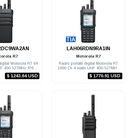
.
.
RDC9WA2AN
LAH06RDN9RA1IN
torola
R7
Motorola
R7
digital Motorola R7 64
Radio portátil digital Motorola R7
HF 400-527MHz IP68
1000 Ch 4 watts UHF 400-527MHz
Compatible
IP68 FKP TIA Habilitado
$ 1243.64 USD
$ 1770.91 USD