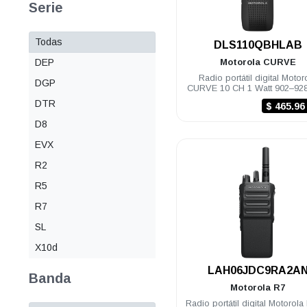
Serie
Todas
.
DLS110QBHLAB
DEP
Motorola
CURVE
Radio portátil digital Motor
DGP
CURVE 10 CH 1 Watt 902–92
DLR
DTR
$ 465.9
D8
EVX
R2
R5
R7
SL
X10d
.
LAH06JDC9RA2A
Banda
Motorola
R7
Radio portátil digital Motorola