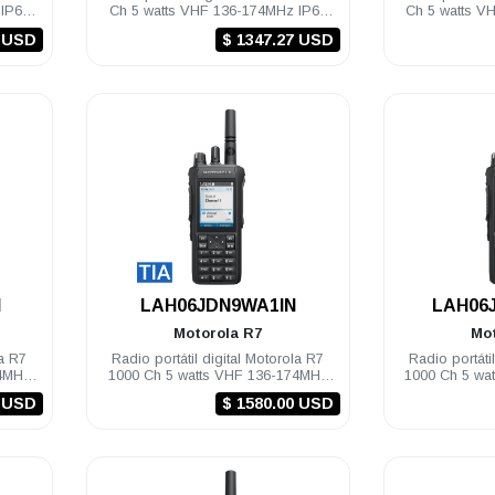
 IP68
Ch 5 watts VHF 136-174MHz IP68
Ch 5 watts V
NKP TIA Compatible
NKP 
5 USD
$ 1347.27 USD
.
N
LAH06JDN9WA1IN
LAH06
Motorola
R7
Mo
la R7
Radio portátil digital Motorola R7
Radio portáti
74MHz
1000 Ch 5 watts VHF 136-174MHz
1000 Ch 5 wa
IP68 FKP TIA Compatible
IP68 F
9 USD
$ 1580.00 USD