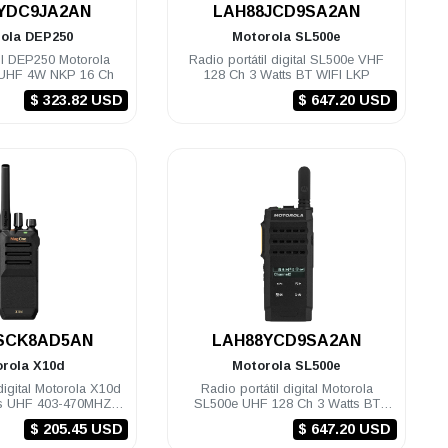
.
.
YDC9JA2AN
LAH88JCD9SA2AN
rola
DEP250
Motorola
SL500e
il DEP250 Motorola
Radio portátil digital SL500e VHF
 UHF 4W NKP 16 Ch
128 Ch 3 Watts BT WIFI LKP
$ 323.82 USD
$ 647.20 USD
.
.
SCK8AD5AN
LAH88YCD9SA2AN
orola
X10d
Motorola
SL500e
 digital Motorola X10d
Radio portátil digital Motorola
ts UHF 403-470MHZ
SL500e UHF 128 Ch 3 Watts BT
NKP
WIFI LKP
$ 205.45 USD
$ 647.20 USD