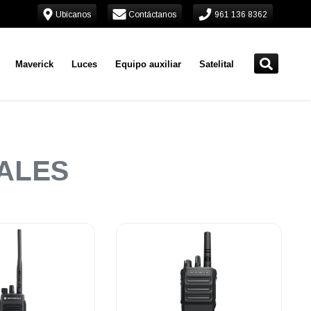
Ubícanos
Contáctanos
961 136 8362
Maverick
Luces
Equipo auxiliar
Satelital
TALES