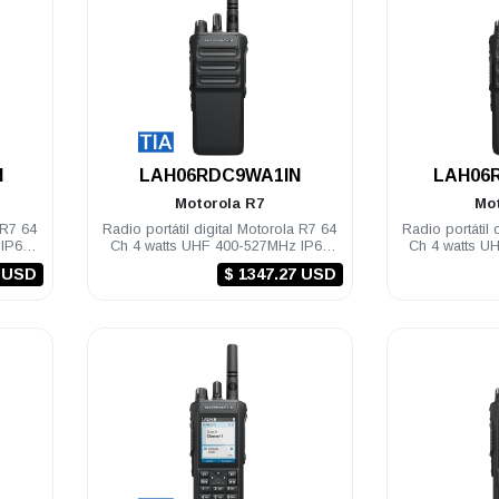
.
N
LAH06RDC9WA1IN
LAH06
Motorola
R7
Mo
 R7 64
Radio portátil digital Motorola R7 64
Radio portátil 
 IP68
Ch 4 watts UHF 400-527MHz IP68
Ch 4 watts U
NKP TIA Compatible
NKP 
5 USD
$ 1347.27 USD