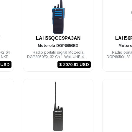
.
N
LAH56QCC9PA3AN
LAH56
Motorola
DGP8050EX
Motor
 R2 64
Radio portátil digital Motorola
Radio portát
z NKP
DGP8050EX 32 Ch 1 Watt UHF 403-
DGP8050e 32 
470 Mhz c/gps NKP EX
527 M
8 USD
$ 2070.91 USD