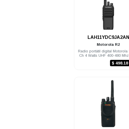
.
LAH11YDC9JA2A
Motorola
R2
Radio portátil digital Motorola
Ch 4 Watts UHF 400-480 Mh
$ 498.1