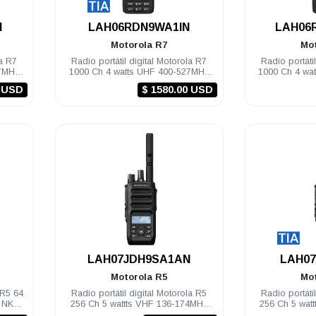
.
N
LAH06RDN9WA1IN
LAH06
Motorola
R7
Mo
la R7
Radio portátil digital Motorola R7
Radio portáti
27MHz
1000 Ch 4 watts UHF 400-527MHz
1000 Ch 4 wa
IP68 FKP TIA Compatible
IP68 F
9 USD
$ 1580.00 USD
.
LAH07JDH9SA1AN
LAH07
Motorola
R5
Mo
 R5 64
Radio portátil digital Motorola R5
Radio portáti
z NKP
256 Ch 5 wattts VHF 136-174MHz
256 Ch 5 wat
LKP