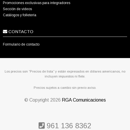
Promociones exclusivas para integradores
Sección de videos
Catálogos y folletería
CONTACTO
Formulario de contacto
Los precios son “Precios de lista” y están expresados en dólares americanos, no
incluyen impuestos ni flete.
Precios sujetos a cambio sin previo aviso.
© Copyright
2026
RGA Comunicaciones
961 136 8362