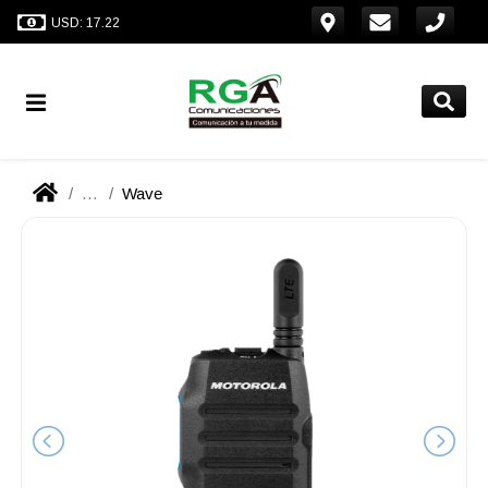
USD: 17.22
...
Wave