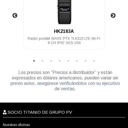
.
HK2183A
4 Ch 5
Radio portátil WAVE PTX TLK110 LTE Wi-Fi
Ra
8 CH IP67 AES-256
Los precios son “Precios a distribuidor” y están
expresados en dólares americanos, pueden variar sin
previo aviso, asegúrese verificándolos con su ejecutivo
de ventas.
SOCIO TITANIO DE GRUPO PV
Nuestras oficinas