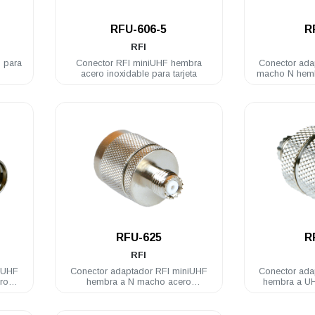
.
RFU-606-5
R
RFI
 para
Conector RFI miniUHF hembra
Conector ada
acero inoxidable para tarjeta
macho N hemb
.
RFU-625
R
RFI
iUHF
Conector adaptador RFI miniUHF
Conector ada
ro
hembra a N macho acero
hembra a U
inoxidable
acero