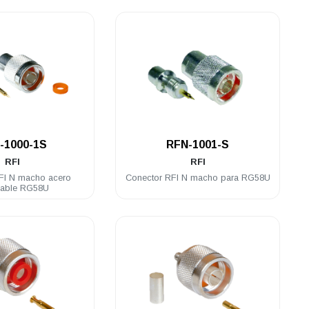
.
.
-1000-1S
RFN-1001-S
RFI
RFI
FI N macho acero
Conector RFI N macho para RG58U
dable RG58U