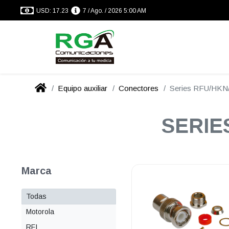
USD: 17.23
7 / Ago. / 2026 5:00 AM
Equipo auxiliar
Conectores
Series RFU/HK
SERIE
Marca
Todas
Motorola
RFI