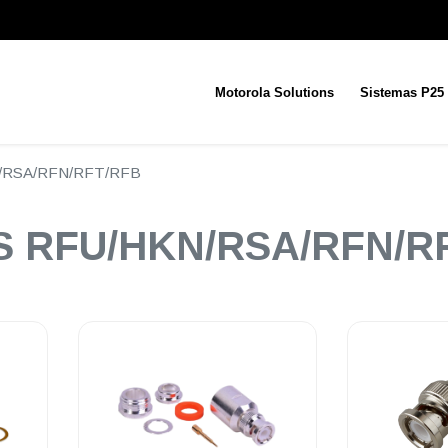
Motorola Solutions
Sistemas P25
N/RSA/RFN/RFT/RFB
S RFU/HKN/RSA/RFN/R