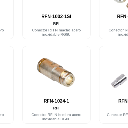
.
RFN-1002-1SI
RFN-
RFI
ero
Conector RFI N macho acero
Conector R
inoxidable RG8U
inoxi
.
RFN-1024-1
RFN
RFI
ero
Conector RFI N hembra acero
Conector RF
inoxidable RG8U