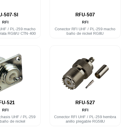
.
.
U-507-SI
RFU-507
RFI
RFI
 UHF / PL-259 macho
Conector RFI UHF / PL-259 macho
plata RG8/U CTN-400
baño de nickel RG8U
.
.
FU-521
RFU-527
RFI
RFI
chasis UHF / PL-259
Conector RFI UHF / PL-259 hembra
baño de nickel
anillo plegable RG58U