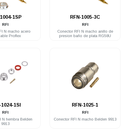
.
.
1004-1SP
RFN-1005-3C
RFI
RFI
FI N macho acero
Conector RFI N macho anillo de
dable Proflex
presion baño de plata RG58U
.
.
-1024-1SI
RFN-1025-1
RFI
RFI
I N hembra Belden
Conector RFI N macho Belden 9913
9913