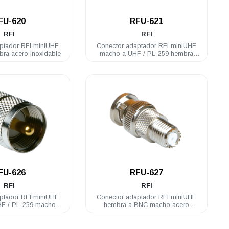
.
.
FU-620
RFU-621
RFI
RFI
ptador RFI miniUHF
Conector adaptador RFI miniUHF
ra acero inoxidable
macho a UHF / PL-259 hembra
acero inoxidable
.
.
FU-626
RFU-627
RFI
RFI
ptador RFI miniUHF
Conector adaptador RFI miniUHF
HF / PL-259 macho
hembra a BNC macho acero
 inoxidable
inoxidable