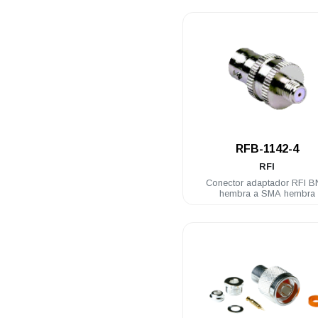
.
RFB-1142-4
RFI
Conector adaptador RFI 
hembra a SMA hembra