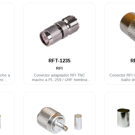
.
RFT-1235
R
RFI
acho a
Conector adaptador RFI TNC
Conector RFI
ro
macho a PL-259 / UHF hembra
baño d
acero inoxidable