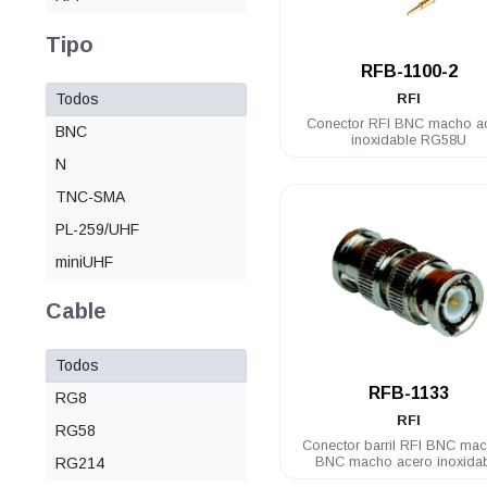
Tipo
.
RFB-1100-2
Todos
RFI
Conector RFI BNC macho a
BNC
inoxidable RG58U
N
TNC-SMA
PL-259/UHF
miniUHF
Cable
Todos
.
RFB-1133
RG8
RFI
RG58
Conector barril RFI BNC ma
BNC macho acero inoxida
RG214