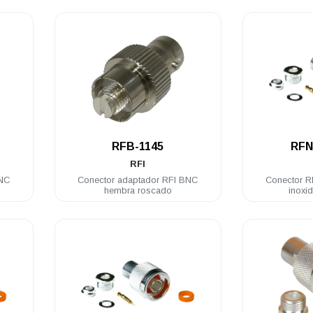
.
RFB-1145
RFN
RFI
BNC
Conector adaptador RFI BNC
Conector R
hembra roscado
inoxi