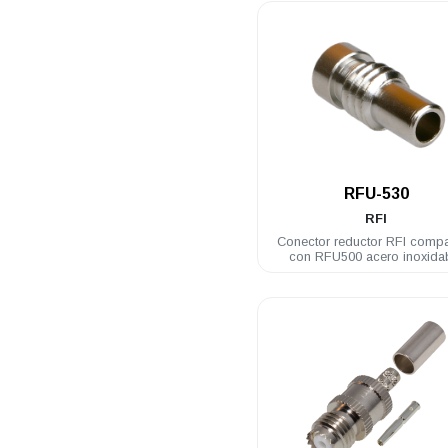
.
RFU-530
RFI
Conector reductor RFI compa
con RFU500 acero inoxida
RG58U