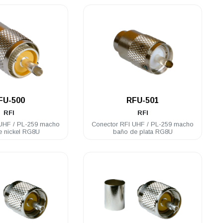
.
.
FU-500
RFU-501
RFI
RFI
 UHF / PL-259 macho
Conector RFI UHF / PL-259 macho
e nickel RG8U
baño de plata RG8U