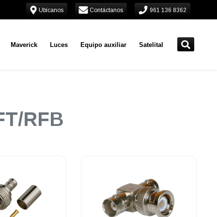
Ubícanos
Contáctanos
961 136 8362
Maverick
Luces
Equipo auxiliar
Satelital
FT/RFB