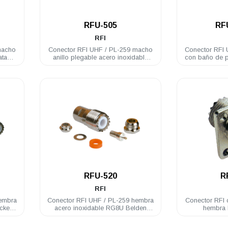
.
RFU-505
RF
RFI
macho
Conector RFI UHF / PL-259 macho
Conector RFI
ata
anillo plegable acero inoxidable
con baño de 
RG58U
.
RFU-520
R
RFI
hembra
Conector RFI UHF / PL-259 hembra
Conector RFI 
ckel
acero inoxidable RG8U Belden
hembra 
9913