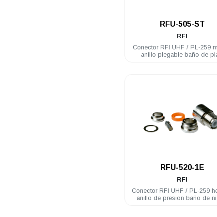
.
RFU-505-ST
RFI
Conector RFI UHF / PL-259 
anillo plegable baño de pl
RG58U
.
RFU-520-1E
RFI
Conector RFI UHF / PL-259 
anillo de presion baño de ni
RG58U