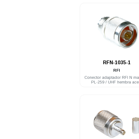
.
RFN-1035-1
RFI
Conector adaptador RFI N m
PL-259 / UHF hembra ace
inoxidable