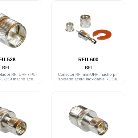
.
.
FU-538
RFU-600
RFI
RFI
ador RFI UHF / PL-
Conector RFI miniUHF macho pin
soldado acero inoxidable RG58U
oxidable