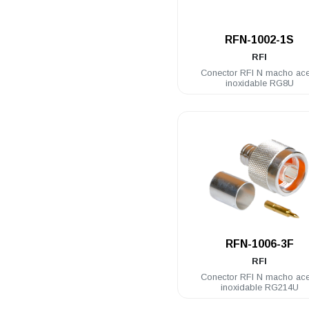
.
RFN-1002-1S
RFI
Conector RFI N macho ac
inoxidable RG8U
.
RFN-1006-3F
RFI
Conector RFI N macho ac
inoxidable RG214U