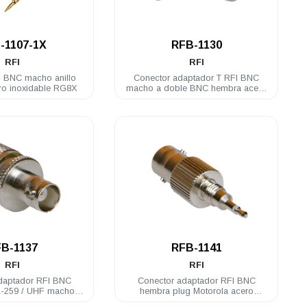
.
.
-1107-1X
RFB-1130
RFI
RFI
I BNC macho anillo
Conector adaptador T RFI BNC
ro inoxidable RG8X
macho a doble BNC hembra acero
inoxidable
.
.
B-1137
RFB-1141
RFI
RFI
daptador RFI BNC
Conector adaptador RFI BNC
L-259 / UHF macho
hembra plug Motorola acero
 inoxidable
inoxidable