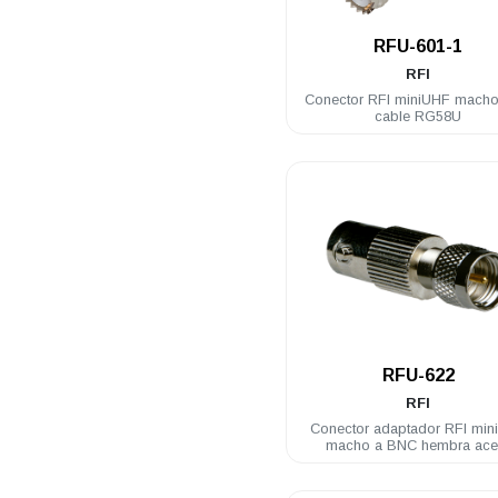
.
RFU-601-1
RFI
Conector RFI miniUHF macho
cable RG58U
.
RFU-622
RFI
Conector adaptador RFI min
macho a BNC hembra ace
inoxidable