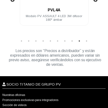
.
PVL4A
 LEDs
Modulo PV ASSAULT 4 LED 3W difusor
Un
brida
180° ámbar
Módu
Los precios son “Precios a distribuidor” y están
expresados en dólares americanos, pueden variar sin
previo aviso, asegúrese verificándolos con su ejecutivo
de ventas.
SOCIO TITANIO DE GRUPO PV
Nuestras oficinas
Promociones exclusivas para integradores
Sección de videos