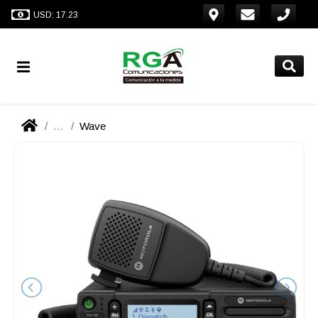
USD: 17.23
...
Wave